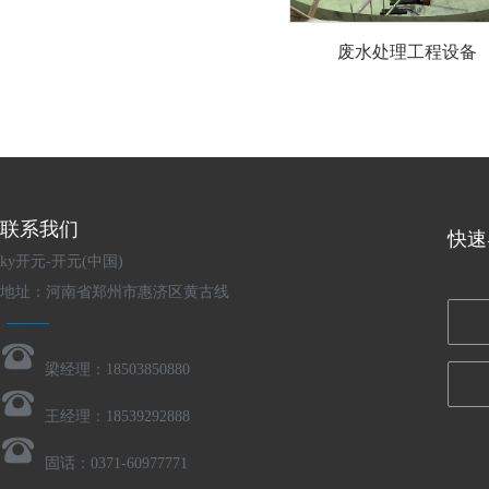
废水处理工程设备
联系我们
快速
ky开元-开元(中国)
地址：河南省郑州市惠济区黄古线
梁经理：18503850880
王经理：18539292888
固话：0371-60977771