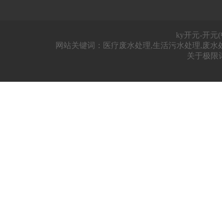
ky开元-开元
网站关键词：医疗废水处理,生活污水处理,废水
关于极限