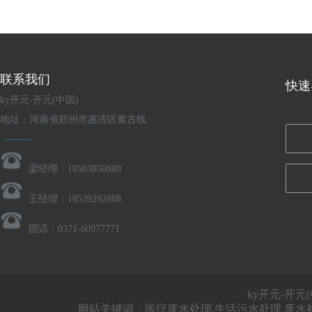
联系我们
快速
ky开元-开元(中国)
地址：河南省郑州市惠济区黄古线
梁经理：18503850880
王经理：18539292888
固话：0371-60977771
ky开元-开元
网站关键词：医疗废水处理,生活污水处理,废水