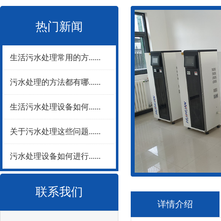
热门新闻
生活污水处理常用的方......
污水处理的方法都有哪......
生活污水处理设备如何......
关于污水处理这些问题......
污水处理设备如何进行......
联系我们
详情介绍