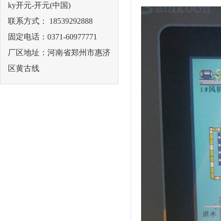
ky开元-开元(中国)
联系方式： 18539292888
固定电话：0371-60977771
厂区地址：河南省郑州市惠济
区黄古线