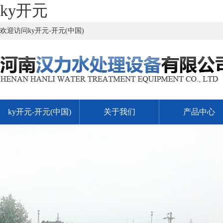
ky开元
欢迎访问ky开元-开元(中国)
ky开元-开元(中国)
关于我们
产品中心
ABS曝气盘
气浮机
潜水搅拌机
污水处理设备配
污水沉淀池
一体化污水处理